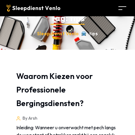
Tag:
tips
Sleepdienst Venlo
tips
Waarom Kiezen voor
Professionele
Bergingsdiensten?
By Arsh
Inleiding: Wanneer u onverwacht met pech langs